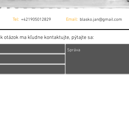
vakia
Tel:
+421905012829
Email:
blasko.jan@gmail.com
 otázok ma kľudne kontaktujte, pýtajte sa:
Portfolio
Contact
Pricelist
About me
Worksho
Jan Blasko Photography,
blasko.jan@gmai