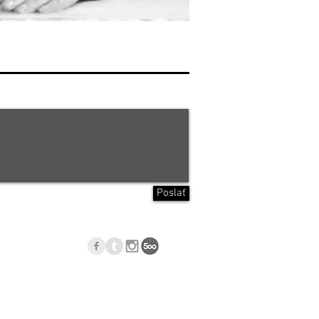
Poslať
p
Blog
l.com
, Nové Zámky, Slovakia © 2023
Jan Blasko