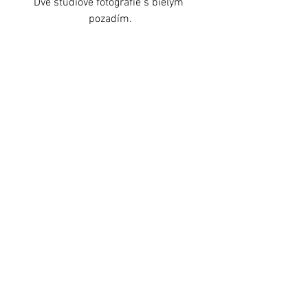
Dve štúdiové fotografie s bielym 
pozadím.