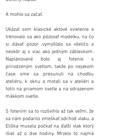
A mohlo sa začať.
Ukázal som klasické aktové svietenie a 
trénovalo sa ako pózovať modelku, na čo 
si dávať pozor ,vymýšľalo sa všeličo a 
neskôr aj s viac ako jedným zábleskom. 
Naplánované bolo aj fotenie s 
prirodzeným svetlom, takže po nejakom 
čase sme sa presunuli na chodbu 
ateliéru, k oknu a motali sa v ateliéri a 
fotili na priamom svetle a na odrazenom 
mäkkom svetle.
S fotením sa to rozšvihlo až tak veľmi, že 
sa nám podarilo zmeškať odchod vlaku, a 
Eliška musela počkať na ďaľší vlak ktorý 
išiel až o dve hodiny. Mrzelo to najmä 