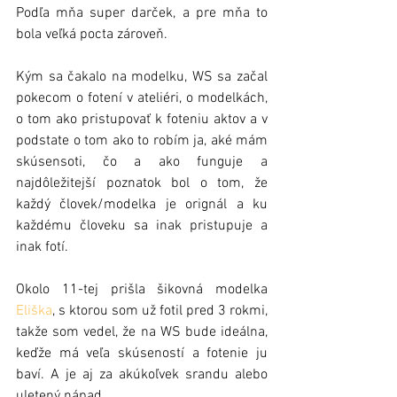
Podľa mňa super darček, a pre mňa to 
bola veľká pocta zároveň.
Kým sa čakalo na modelku, WS sa začal 
pokecom o fotení v ateliéri, o modelkách, 
o tom ako pristupovať k foteniu aktov a v 
podstate o tom ako to robím ja, aké mám 
skúsensoti, čo a ako funguje a 
najdôležitejší poznatok bol o tom, že 
každý človek/modelka je orignál a ku 
každému človeku sa inak pristupuje a 
inak fotí.
Okolo 11-tej prišla šikovná modelka 
Eliška
, s ktorou som už fotil pred 3 rokmi, 
takže som vedel, že na WS bude ideálna, 
keďže má veľa skúseností a fotenie ju 
baví. A je aj za akúkoľvek srandu alebo 
uletený nápad.