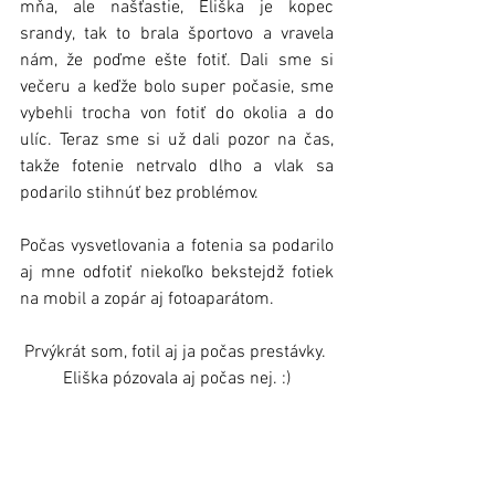
mňa, ale našťastie, Eliška je kopec 
srandy, tak to brala športovo a vravela 
nám, že poďme ešte fotiť. Dali sme si 
večeru a keďže bolo super počasie, sme 
vybehli trocha von fotiť do okolia a do 
ulíc. Teraz sme si už dali pozor na čas, 
takže fotenie netrvalo dlho a vlak sa 
podarilo stihnúť bez problémov.
Počas vysvetlovania a fotenia sa podarilo 
aj mne odfotiť niekoľko bekstejdž fotiek 
na mobil a zopár aj fotoaparátom.
Prvýkrát som, fotil aj ja počas prestávky. 
Eliška pózovala aj počas nej. :)