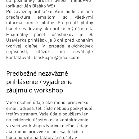
do poznámky prosím uviesť "meno+WS"
(príklad: Ján Blaško WS)
Po záväznej prihláške Vám bude zaslaná
predfaktúra emailom so všetkými
informáciami k platbe. Po prijatí platby
budete evidovaný ako prihlásený účastník.
Maximálny počet účastníkov je 8.
Uzávierka prihlášok je 3 dni pred konaním
tvorivej dieľne. V prípade akýchkoľvek
nejasností, otázok ma neváhajte
kontaktovať :
blasko.jan@gmail.com
Predbežné nezáväzné
prihlásenie / vyjadrenie
záujmu o workshop
Vaše osobné údaje ako meno, priezvisko,
email, adresa, tel. číslo nebudú poskytnuté
tretím stranám. Vaše údaje použijem len
na evidenciu účastníkov a kontaktovanie
vo veci workshopu/tvorivej dieľne. Údaje
ako meno, priezvisko, adresa, tel.číslo
budú použité na fakturačné učely v