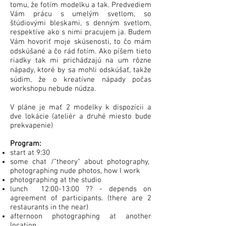
tomu, že fotím modelku a tak. Predvediem
Vám prácu s umelým svetlom, so
štúdiovými bleskami, s denným svetlom,
respektíve ako s nimi pracujem ja. Budem
Vám hovoriť moje skúsenosti, to čo mám
odskúšané a čo rád fotím. Ako píšem tieto
riadky tak mi prichádzajú na um rôzne
nápady, ktoré by sa mohli odskúšať, takže
súdim, že o kreatívne nápady počas
workshopu nebude núdza.
V pláne je mať 2 modelky k dispozícii a
dve lokácie (ateliér a druhé miesto bude
prekvapenie)
Program:
start at 9:30
some chat /"theory" about photography,
photographing nude photos, how I work
photographing at the studio
lunch 12:00-13:00 ?? - depends on
agreement of participants. (there are 2
restaurants in the near)
afternoon photographing at another
location