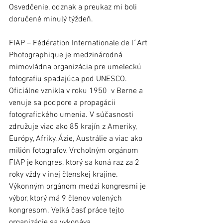
Osvedčenie, odznak a preukaz mi boli 
doručené minulý týždeň.
FIAP – Fédération Internationale de l´Art 
Photographique je medzinárodná 
mimovládna organizácia pre umeleckú 
fotografiu spadajúca pod UNESCO. 
Oficiálne vznikla v roku 1950  v Berne a 
venuje sa podpore a propagácii 
fotografického umenia. V súčasnosti 
združuje viac ako 85 krajín z Ameriky, 
Európy, Afriky, Ázie, Austrálie a viac ako 
milión fotografov. Vrcholným orgánom 
FIAP je kongres, ktorý sa koná raz za 2 
roky vždy v inej členskej krajine. 
Výkonným orgánom medzi kongresmi je 
výbor, ktorý má 9 členov volených 
kongresom. Veľká časť práce tejto 
organizácie sa vykonáva 