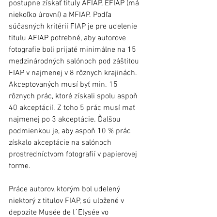
postupne získať tituly AFIAP, EFIAP (má 
niekoľko úrovní) a MFIAP. Podľa 
súčasných kritérií FIAP je pre udelenie 
titulu AFIAP potrebné, aby autorove 
fotografie boli prijaté minimálne na 15 
medzinárodných salónoch pod záštitou 
FIAP v najmenej v 8 rôznych krajinách. 
Akceptovaných musí byť min. 15 
rôznych prác, ktoré získali spolu aspoň 
40 akceptácií. Z toho 5 prác musí mať 
najmenej po 3 akceptácie. Ďalšou 
podmienkou je, aby aspoň 10 % prác 
získalo akceptácie na salónoch 
prostredníctvom fotografií v papierovej 
forme.
Práce autorov, ktorým bol udelený 
niektorý z titulov FIAP, sú uložené v 
depozite Musée de l´Elysée vo 